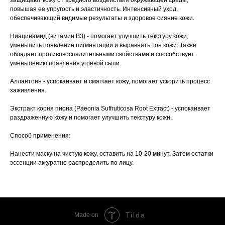
защищают кожу от вредного воздействия окружающей среды,
повышая ее упругость и эластичность. Интенсивный уход,
обеспечивающий видимые результаты и здоровое сияние кожи.
Ниацинамид (витамин В3) - помогает улучшить текстуру кожи,
уменьшить появление пигментации и выравнять тон кожи. Также
обладает противовоспалительными свойствами и способствует
уменьшению появления угревой сыпи.
Аллантоин - успокаивает и смягчает кожу, помогает ускорить процесс
заживления.
Экстракт корня пиона (Paeonia Suffruticosa Root Extract) - успокаивает
раздраженную кожу и помогает улучшить текстуру кожи.
Способ применения:
Нанести маску на чистую кожу, оставить на 10-20 минут. Затем остатки
эссенции аккуратно распределить по лицу.
Tilda
Made on