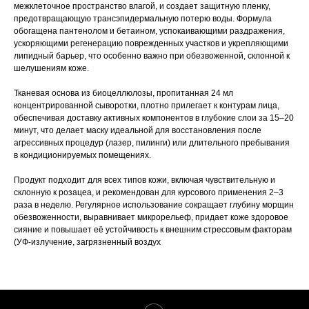
межклеточное пространство влагой, и создает защитную пленку,
предотвращающую трансэпидермальную потерю воды. Формула
обогащена пантенолом и бетаином, успокаивающими раздражения,
ускоряющими регенерацию поврежденных участков и укрепляющими
липидный барьер, что особенно важно при обезвоженной, склонной к
шелушениям коже.
Тканевая основа из биоцеллюлозы, пропитанная 24 мл
концентрированной сыворотки, плотно прилегает к контурам лица,
обеспечивая доставку активных компонентов в глубокие слои за 15–20
минут, что делает маску идеальной для восстановления после
агрессивных процедур (лазер, пилинги) или длительного пребывания
в кондиционируемых помещениях.
Продукт подходит для всех типов кожи, включая чувствительную и
склонную к розацеа, и рекомендован для курсового применения 2–3
раза в неделю. Регулярное использование сокращает глубину морщин
обезвоженности, выравнивает микрорельеф, придает коже здоровое
сияние и повышает её устойчивость к внешним стрессовым факторам
(УФ-излучение, загрязненный воздух