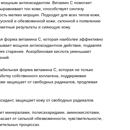
я мощным антиоксидантом. Витамин С помогает
выравнивает тон кожи, способствует синтезу
сть мелких морщин. Подходит для всех типов кожи,
усклой и обезвоженной кожи, склонной к появлению
аметные результаты и сияющую кожу.
ая форма витамина C, которая наиболее эффективно
азывает мощное антиоксидантное действие, подавляя
яя старение. Аскорбиновая кислота уменьшает
ений.
абильная форма витамина C, которая не только
аботку собственного коллагена, поддерживая
также защищает от свободных радикалов, продлевая
сидант, защищает кожу от свободных радикалов.
ает минералами, полисахаридами, аминокислотами,
сает от сильной обезвоженности, чувствительности,
лительных процессах.