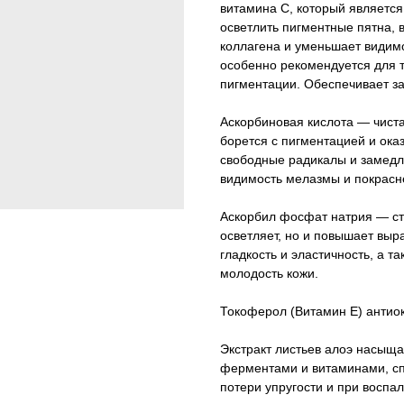
витамина С, который являетс
осветлить пигментные пятна, 
коллагена и уменьшает видимо
особенно рекомендуется для т
пигментации. Обеспечивает з
Аскорбиновая кислота — чист
борется с пигментацией и ок
свободные радикалы и замедл
видимость мелазмы и покрасн
Аскорбил фосфат натрия — ст
осветляет, но и повышает выр
гладкость и эластичность, а 
молодость кожи.
Токоферол (Витамин E) антиок
Экстракт листьев алоэ насыщ
ферментами и витаминами, спа
потери упругости и при воспа