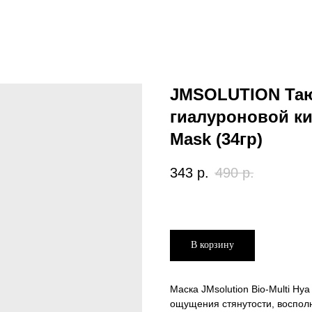
JMSOLUTION Таю
гиалуроновой кис
Mask (34гр)
343
р.
490
р.
В корзину
Маска JMsolution Bio-Multi Hy
ощущения стянутости, восполня