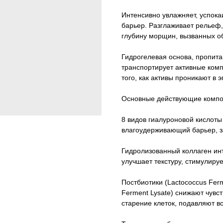
Интенсивно увлажняет, успока
барьер. Разглаживает рельеф,
глубину морщин, вызванных о
Гидрогелевая основа, пропита
транспортирует активные комп
того, как активы проникают в 
Основные действующие компо
8 видов гиалуроновой кислоты
влагоудерживающий барьер, за 
Гидролизованный коллаген инт
улучшает текстуру, стимулиру
Постбиотики (Lactococcus Ferme
Ferment Lysate) снижают чувс
старение клеток, подавляют в