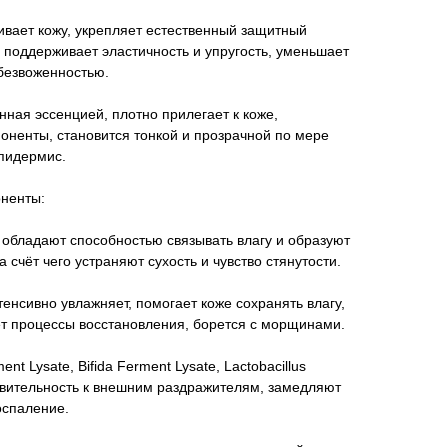
ивает кожу, укрепляет естественный защитный
 поддерживает эластичность и упругость, уменьшает
безвоженностью.
нная эссенцией, плотно прилегает к коже,
оненты, становится тонкой и прозрачной по мере
эпидермис.
ненты:
 обладают способностью связывать влагу и образуют
счёт чего устраняют сухость и чувство стянутости.
енсивно увлажняет, помогает коже сохранять влагу,
ет процессы восстановления, борется с морщинами.
nt Lysate, Bifida Ferment Lysate, Lactobacillus
твительность к внешним раздражителям, замедляют
оспаление.