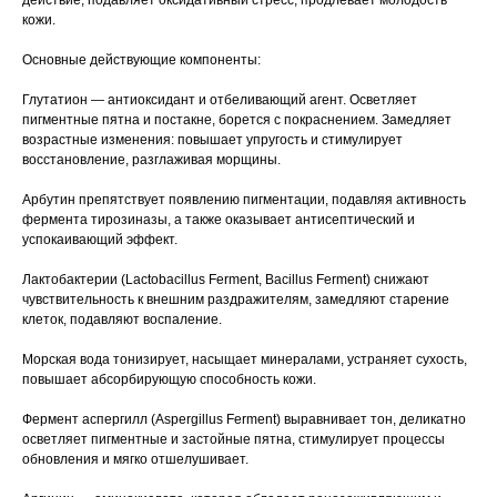
действие, подавляет оксидативный стресс, продлевает молодость
кожи.
Основные действующие компоненты:
Глутатион — антиоксидант и отбеливающий агент. Осветляет
пигментные пятна и постакне, борется с покраснением. Замедляет
возрастные изменения: повышает упругость и стимулирует
восстановление, разглаживая морщины.
Арбутин препятствует появлению пигментации, подавляя активность
фермента тирозиназы, а также оказывает антисептический и
успокаивающий эффект.
Лактобактерии (Lactobacillus Ferment, Bacillus Ferment) снижают
чувствительность к внешним раздражителям, замедляют старение
клеток, подавляют воспаление.
Морская вода тонизирует, насыщает минералами, устраняет сухость,
повышает абсорбирующую способность кожи.
Фермент аспергилл (Aspergillus Ferment) выравнивает тон, деликатно
осветляет пигментные и застойные пятна, стимулирует процессы
обновления и мягко отшелушивает.