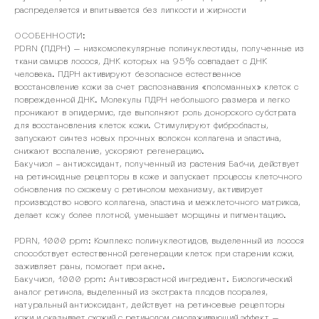
распределяется и впитывается без липкости и жирности
ОСОБЕННОСТИ:
PDRN (ПДРН) – низкомолекулярные полинуклеотиды, полученные из
ткани самцов лосося, ДНК которых на 95% совпадает с ДНК
человека. ПДРН активируют безопасное естественное
восстановление кожи за счет распознавания «поломанных» клеток с
поврежденной ДНК. Молекулы ПДРН небольшого размера и легко
проникают в эпидермис, где выполняют роль донорского субстрата
для восстановления клеток кожи. Стимулируют фибробласты,
запускают синтез новых прочных волокон коллагена и эластина,
снижают воспаление, ускоряют регенерацию.
Бакучиол - антиоксидант, полученный из растения Бабчи, действует
на ретиноидные рецепторы в коже и запускает процессы клеточного
обновления по схожему с ретинолом механизму, активирует
производство нового коллагена, эластина и межклеточного матрикса,
делает кожу более плотной, уменьшает морщины и пигментацию.
PDRN, 1000 ppm: Комплекс полинуклеотидов, выделенный из лосося
способствует естественной регенерации клеток при старении кожи,
заживляет раны, помогает при акне.
Бакучиол, 1000 ppm: Антивозрастной ингредиент. Биологический
аналог ретинола, выделенный из экстракта плодов псоралея,
натуральный антиоксидант, действует на ретиноевые рецепторы
кожи и оказывает схожий с ретинолом омолаживающий эффект –