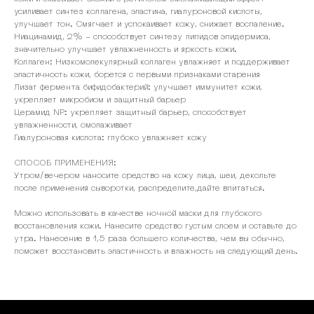
усиливает синтез коллагена, эластина, гиалуроновой кислоты,
улучшает тон. Смягчает и успокаивает кожу, снижает воспаление.
Ниацинамид, 2% - способствует синтезу липидов эпидермиса,
значительно улучшает увлажненность и яркость кожи.
Коллаген: Низкомолекулярный коллаген увлажняет и поддерживает
эластичность кожи, борется с первыми признаками старения
Лизат фермента бифидобактерий: улучшает иммунитет кожи,
укрепляет микробиом и защитный барьер
Церамид NP: укрепляет защитный барьер, способствует
увлажненности, омолаживает
Гиалуроновая кислота: глубоко увлажняет кожу
СПОСОБ ПРИМЕНЕНИЯ:
Утром/вечером наносите средство на кожу лица, шеи, декольте
после применения сыворотки, распределите,дайте впитаться.
Можно использовать в качестве ночной маски для глубокого
восстановления кожи. Нанесите средство густым слоем и оставьте до
утра. Нанесение в 1,5 раза большего количества, чем вы обычно,
поможет восстановить эластичность и влажность на следующий день.