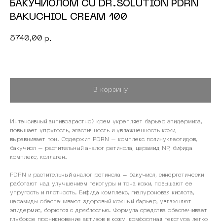
БАКУЧИОЛОМ CU DR.SOLUTION PDRN
BAKUCHIOL CREAM 100
5740,00
р.
В корзину
Интенсивный антивозрастной крем укрепляет барьер эпидермиса,
повышает упругость, эластичность и увлажненность кожи,
выравнивает тон. Содержит PDRN – комплекс полинуклеотидов,
бакучиол – растительный аналог ретинола, церамид NP, бифида
комплекс, коллаген.
PDRN и растительный аналог ретинола – бакучиол, синергетически
работают над улучшением текстуры и тона кожи, повышают ее
упругость и плотность. Бифида комплекс, гиалуроновая кислота,
церамиды обеспечивают здоровый кожный барьер, увлажняют
эпидермис, борются с дряблостью. Формула средства обеспечивает
глубокое проникновение активов в кожу, комфортная текстура легко