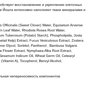
бствует восстановлению и укреплению клеточных
и Йошта интенсивно наполняют ткани минералами и
s Officinalis (Sweet Clover) Water, Equisetum Arvense
um Leaf Water, Rhodiola Rosea Root Water,
anum Tuberosum (Potato) Starch), Phospholipida, Josta
setail Kelp) Extract, Fucus Vesiculosus Extract, Zostera
ene Glycol, Sorbitol, Panthenol , Bambusa Vulgaris
a Flower Extract, Nymphaea Alba Root Extract,
 Sesamum Indicum Oil, Wheat Germ Oil, Cetearyl
l (Vitamin A), Tocopherol, Benzyl Alcohol,
льная непереносимость компонентов.