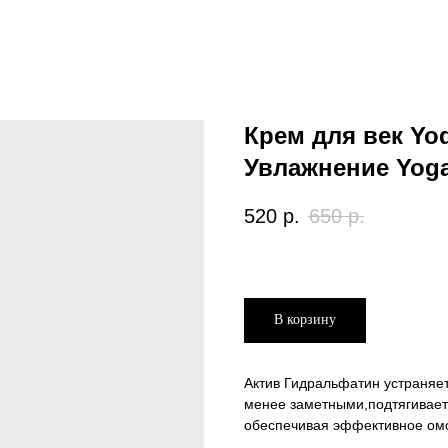
Крем для век Yo
Увлажнение Yoga
520
р.
650
р.
В корзину
Актив Гидральфатин устраняет
менее заметными,подтягивает 
обеспечивая эффективное ом