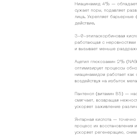
Ниацинамид 4% — обладает 
сужает поры, подавляет разв
лица. Укрепляет барьерные 
действие.
3-0-этиласкорбиновая кисло
работающая с неровностями 
и вызывает меньше раздражен
Ацетил глюкозамин 2% (NAG)
оптимизирует процессы обно
ниацинамидом работает как с
воздействуя на избыток мела
Пантенол (витамин B5) — на
смягчает, возвращая нежност
ускоряет заживление разли
Янтарная кислота — точечно
процесс их восстановления и
ускоряет регенерацию, сним