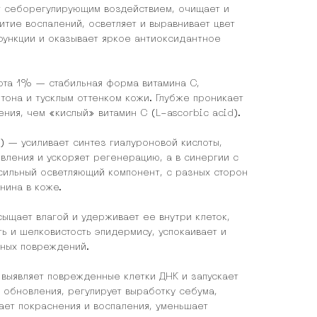
себорегулирующим воздействием, очищает и
итие воспалений, осветляет и выравнивает цвет
функции и оказывает яркое антиоксидантное
та 1% — стабильная форма витамина С,
тона и тусклым оттенком кожи. Глубже проникает
ия, чем «кислый» витамин С (L-ascorbic acid).
 — усиливает синтез гиалуроновой кислоты,
вления и ускоряет регенерацию, а в синергии с
ильный осветляющий компонент, с разных сторон
нина в коже.
сыщает влагой и удерживает ее внутри клеток,
ь и шелковистость эпидермису, успокаивает и
чных повреждений.
 выявляет поврежденные клетки ДНК и запускает
 обновления, регулирует выработку себума,
ает покраснения и воспаления, уменьшает