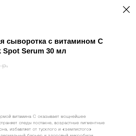
я сыворотка с витамином С
k Spot Serum 30 мл
0
р.
ормой витамина С оказывает мощнейшее
страняет следы постакне, возрастные пигментные
она, избавляет от тусклого и «землистого»
пидермальный барьер и здоровый микробиом,