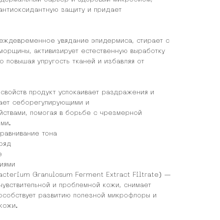
антиоксидантную защиту и придает
еждевременное увядание эпидермиса, стирает с
 морщины, активизирует естественную выработку
но повышая упругость тканей и избавляя от
свойств продукт успокаивает раздражения и
дает себорегулирующими и
йствами, помогая в борьбе с чрезмерной
ми.
ыравнивание тона
ряд
е
иями
cterium Granulosum Ferment Extract Filtrate) —
чувствительной и проблемной кожи, снимает
особствует развитию полезной микрофлоры и
кожи.