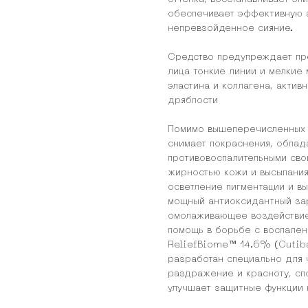
обеспечивает эффективную 
непревзойденное сияние.
Средство предупреждает пр
лица тонкие линии и мелкие
эластина и коллагена, актив
дряблости
Помимо вышеперечисленных 
снимает покраснения, обла
противовоспалительными сво
жирностью кожи и высыпания
осветление пигментации и в
мощный антиоксидантный за
омолаживающее воздействи
помощь в борьбе с воспален
ReliefBiome™ 14.6% (Cutiba
разработан специально для 
раздражение и красноту, сп
улучшает защитные функции 