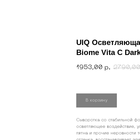
UIQ Осветляюща
Biome Vita C Dar
1953,00
2790,0
р.
В корзину
Сыворотка со стабильной ф
осветляющее воздействие, у
пятна и прочие неровности т
оттенка, восстанавливает э