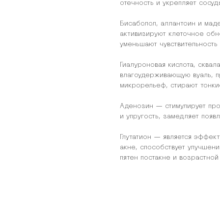
отечность и укрепляет сосуд
Бисаболол, аллантоин и ма
активизируют клеточное обн
уменьшают чувствительность 
Гиалуроновая кислота, сква
влагоудерживающую вуаль, 
микрорельеф, стирают тонки
Аденозин — стимулирует про
и упругость, замедляет поя
Глутатион — является эффек
акне, способствует улучшен
пятен постакне и возрастной