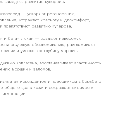
ы, замедляя развитие купероза.
декассосид — ускоряют регенерацию,
овление, устраняют красноту и дискомфорт,
и препятствуют развитию купероза.
лан и бета-глюкан — создают невесомую
препятствующую обезвоживанию, разглаживают
е линии и уменьшают глубину морщин.
дукцию коллагена, восстанавливает эластичность
влению морщин и заломов.
тивным антиоксидантом и помощником в борьбе с
ию общего цвета кожи и сокращает видимость
 пигментации.