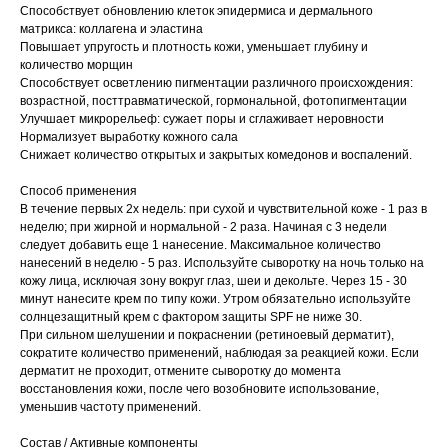
Способствует обновлению клеток эпидермиса и дермального
матрикса: коллагена и эластина
Повышает упругость и плотность кожи, уменьшает глубину и
количество морщин
Способствует осветлению пигментации различного происхождения:
возрастной, посттравматической, гормональной, фотопигментации
Улучшает микрорельеф: сужает поры и сглаживает неровности
Нормализует выработку кожного сала
Снижает количество открытых и закрытых комедонов и воспалений.
Способ применения
В течение первых 2х недель: при сухой и чувствительной коже - 1 раз в
неделю; при жирной и нормальной - 2 раза. Начиная с 3 недели
следует добавить еще 1 нанесение. Максимальное количество
нанесений в неделю - 5 раз. Используйте сыворотку на ночь только на
кожу лица, исключая зону вокруг глаз, шеи и декольте. Через 15 - 30
минут нанесите крем по типу кожи. Утром обязательно используйте
солнцезащитный крем с фактором защиты SPF не ниже 30.
При сильном шелушении и покраснении (ретиноевый дерматит),
сократите количество применений, наблюдая за реакцией кожи. Если
дерматит не проходит, отмените сыворотку до момента
восстановления кожи, после чего возобновите использование,
уменьшив частоту применений.
Состав / Активные компоненты