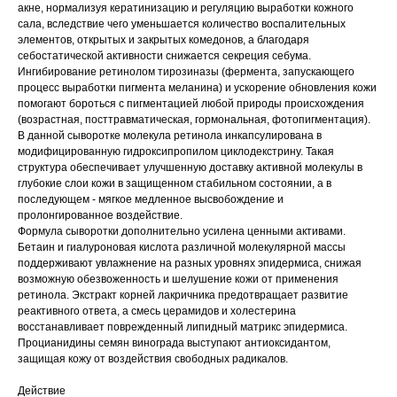
акне, нормализуя кератинизацию и регуляцию выработки кожного
сала, вследствие чего уменьшается количество воспалительных
элементов, открытых и закрытых комедонов, а благодаря
себостатической активности снижается секреция себума.
Ингибирование ретинолом тирозиназы (фермента, запускающего
процесс выработки пигмента меланина) и ускорение обновления кожи
помогают бороться с пигментацией любой природы происхождения
(возрастная, посттравматическая, гормональная, фотопигментация).
В данной сыворотке молекула ретинола инкапсулирована в
модифицированную гидроксипропилом циклодекстрину. Такая
структура обеспечивает улучшенную доставку активной молекулы в
глубокие слои кожи в защищенном стабильном состоянии, а в
последующем - мягкое медленное высвобождение и
пролонгированное воздействие.
Формула сыворотки дополнительно усилена ценными активами.
Бетаин и гиалуроновая кислота различной молекулярной массы
поддерживают увлажнение на разных уровнях эпидермиса, снижая
возможную обезвоженность и шелушение кожи от применения
ретинола. Экстракт корней лакричника предотвращает развитие
реактивного ответа, а смесь церамидов и холестерина
восстанавливает поврежденный липидный матрикс эпидермиса.
Процианидины семян винограда выступают антиоксидантом,
защищая кожу от воздействия свободных радикалов.
Действие