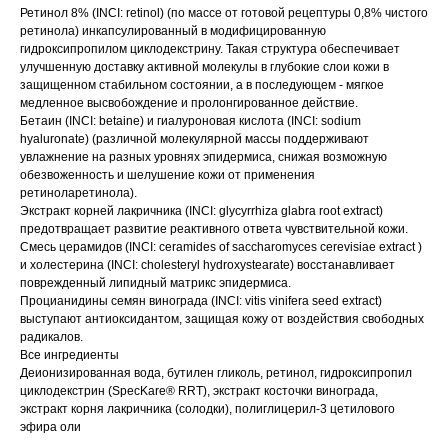
Ретинол 8% (INCI: retinol) (по массе от готовой рецептуры 0,8% чистого
ретинола) инкапсулированный в модифицированную
гидроксипропилом циклодекстрину. Такая структура обеспечивает
улучшенную доставку активной молекулы в глубокие слои кожи в
защищенном стабильном состоянии, а в последующем - мягкое
медленное высвобождение и пролонгированное действие.
Бетаин (INCI: betaine) и гиалуроновая кислота (INCI: sodium
hyaluronate) (различной молекулярной массы поддерживают
увлажнение на разных уровнях эпидермиса, снижая возможную
обезвоженность и шелушение кожи от применения
ретиноларетинола).
Экстракт корней лакричника (INCI: glycyrrhiza glabra root extract)
предотвращает развитие реактивного ответа чувствительной кожи.
Смесь церамидов (INCI: ceramides of saccharomyces cerevisiae extract )
и холестерина (INCI: cholesteryl hydroxystearate) восстанавливает
поврежденный липидный матрикс эпидермиса.
Процианидины семян винограда (INCI: vitis vinifera seed extract)
выступают антиоксидантом, защищая кожу от воздействия свободных
радикалов.
Все ингредиенты
Деионизированная вода, бутилен гликоль, ретинол, гидроксипропил
циклодекстрин (SpecKare® RRT), экстракт косточки винограда,
экстракт корня лакричника (солодки), полиглицерил-3 цетилового
эфира оли