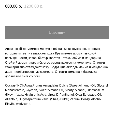
600,00
р.
1200,00
р.
В корзину
Ароматный крем имеет мягкую и обволакивающую консистенцию,
которая питает и увлажняет кожу. Крем имеет аромат высокой
насыщенности, который открывается нотами лайма и мандарина.
Стойкий аромат ярко и быстро раскрываются на коже тела. Оттенки
хвои приятно охлаждают кожу. Бодрящие аккорды лайма и мандарина
дарят необыкновенную свежесть. Оттенки тимьяна и базилика
добавляют пикантности.
Состав(INCI):Aqua,Prunus Amygdalus Dulcis (Sweet Almond) Oil, Glyceryl
Monostearate, Glycerin, Sweet Almond Oil, Stearyl Alcohol, Dipotassium
Glycyrrhizate, Hyaluronic Acid, Urea, D-Panthenol, Olea Europaea Oil,
Allantoin, Butyrospermum Parkii (Shea) Butter, Parfum, Benzyl Alcohol,
Ethylhexylglycerin.