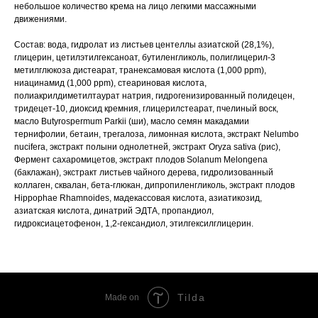
небольшое количество крема на лицо легкими массажными
движениями.
Состав: вода, гидролат из листьев центеллы азиатской (28,1%),
глицерин, цетилэтилгексаноат, бутиленгликоль, полиглицерил-3
метилглюкоза дистеарат, транексамовая кислота (1,000 ppm),
ниацинамид (1,000 ppm), стеариновая кислота,
полиакрилдиметилтаурат натрия, гидрогенизированный полидецен,
тридецет-10, диоксид кремния, глицерилстеарат, пчелиный воск,
масло Butyrospermum Parkii (ши), масло семян макадамии
тернифолии, бетаин, трегалоза, лимонная кислота, экстракт Nelumbo
nucifera, экстракт полыни однолетней, экстракт Oryza sativa (рис),
Фермент сахаромицетов, экстракт плодов Solanum Melongena
(баклажан), экстракт листьев чайного дерева, гидролизованный
коллаген, сквалан, бета-глюкан, дипропиленгликоль, экстракт плодов
Hippophae Rhamnoides, мадекассовая кислота, азиатикозид,
азиатская кислота, динатрий ЭДТА, пропандиол,
гидроксиацетофенон, 1,2-гександиол, этилгексилглицерин.
Tilda
Made on