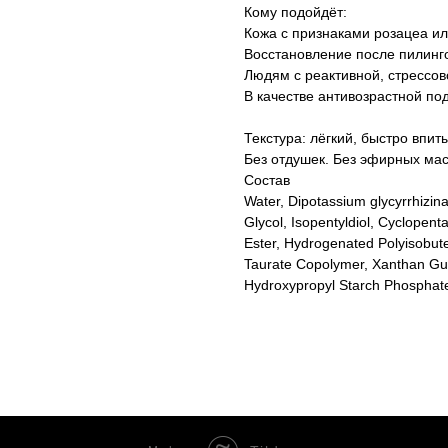
Кому подойдёт:
Кожа с признаками розацеа ил
Восстановление после пилинго
Людям с реактивной, стрессов
В качестве антивозрастной по
Текстура: лёгкий, быстро впи
Без отдушек. Без эфирных мас
Состав
Water, Dipotassium glycyrrhizin
Glycol, Isopentyldiol, Cyclopenta
Ester, Hydrogenated Polyisobute
Taurate Copolymer, Xanthan Gum
Hydroxypropyl Starch Phosphate