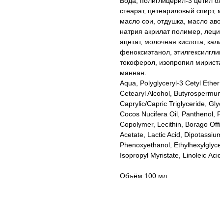
Вода, полиглицерил-3 цетил о
стеарат, цетеариловый спирт,
масло сои, отдушка, масло ав
натрия акрилат полимер, леци
ацетат, молочная кислота, ка
феноксиэтанол, этилгексилгли
токоферол, изопропил мириста
маннан.
Aqua, Polyglyceryl-3 Cetyl Ether
Cetearyl Alcohol, Butyrospermum
Caprylic/Capric Triglyceride, Gl
Cocos Nucifera Oil, Panthenol, 
Copolymer, Lecithin, Borago Offi
Acetate, Lactic Acid, Dipotassiu
Phenoxyethanol, Ethylhexylglycer
Isopropyl Myristate, Linoleic Аc
Объём 100 мл