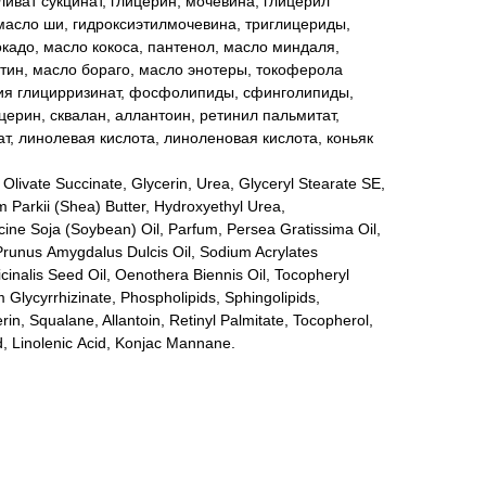
ливат сукцинат, глицерин, мочевина, глицерил
 масло ши, гидроксиэтилмочевина, триглицериды,
окадо, масло кокоса, пантенол, масло миндаля,
тин, масло бораго, масло энотеры, токоферола
лия глицирризинат, фосфолипиды, сфинголипиды,
церин, сквалан, аллантоин, ретинил пальмитат,
т, линолевая кислота, линоленовая кислота, коньяк
 Olivate Succinate, Glycerin, Urea, Glyceryl Stearate SE,
 Parkii (Shea) Butter, Hydroxyethyl Urea,
ycine Soja (Soybean) Oil, Parfum, Persea Gratissima Oil,
Prunus Аmygdalus Dulcis Oil, Sodium Acrylates
cinalis Seed Oil, Oenothera Biennis Oil, Tocopheryl
m Glycyrrhizinate, Phospholipids, Sphingolipids,
in, Squalane, Allantoin, Retinyl Palmitate, Tocopherol,
id, Linolenic Аcid, Konjac Mannane.