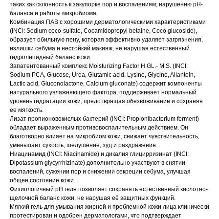
таких как склонность к закупорке пор и воспалениям; нарушению pH-
баланса и работы микробиома.
Комбинация ПАВ с хорошими дерматологическими характеристиками
(INCI: Sodium coco-sulfate, Cocamidopropyl betaine, Coco glucoside),
образует обильную пену, которая эффективно удаляет загрязнения,
излишки себума и нестойкий макияж, не нарушая естественный
гидролипидный баланс кожи.
Запатентованный комплекс Moisturizing Factor H.GL.- M.S. (INCI:
Sodium PCA, Glucose, Urea, Glutamic acid, Lysine, Glycine, Allantoin,
Lactic acid, Gluconolactone, Calcium gluconate) содержит компоненты
натурального увлажняющего фактора, поддерживает нормальный
уровень гидратации кожи, предотвращая обезвоживание и сохраняя
ее мягкость.
Лизат пропионовокислых бактерий (INCI: Propionibacterium ferment)
обладает выраженным противовоспалительным действием. Он
благотворно влияет на микробиом кожи, снижает чувствительность,
уменьшает сухость, шелушение, зуд и раздражение.
Ниацинамид (INCI: Niacinamide) и дикалия глицирризинат (INCI:
Dipotassium glycyrrhizinate) дополнительно участвуют в снятии
воспалений, сужении пор и снижении секреции себума, улучшая
общее состояние кожи.
Физиологичный pH геля позволяет сохранять естественный кислотно-
щелочной баланс кожи, не нарушая её защитных функций.
Мягкий гель для умывания жирной и проблемной кожи лица клинически
протестирован и одобрен дерматологами, что подтверждает