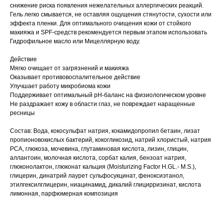
снижение риска появления нежелательных аллергических реакций.
Гель легко смывается, не оставляя ощущения стянутости, сухости или
эффекта пленки. Для оптимального очищения кожи от стойкого
макияжа и SPF-средств рекомендуется первым этапом использовать
Гидрофильное масло или Мицеллярную воду.
Действие
Мягко очищает от загрязнений и макияжа
Оказывает противовоспалительное действие
Улучшает работу микробиома кожи
Поддерживает оптимальный pH-баланс на физиологическом уровне
Не раздражает кожу в области глаз, не повреждает наращенные
ресницы
Состав: Вода, кокосульфат натрия, кокамидопропил бетаин, лизат
пропионовокислых бактерий, кокогликозид, натрий хлористый, натрия
РСА, глюкоза, мочевина, глутаминовая кислота, лизин, глицин,
аллантоин, молочная кислота, сорбат калия, бензоат натрия,
глюконолактон, глюконат кальция (Moisturizing Factor H.GL.- M.S.),
глицерин, динатрий лаурет сульфосукцинат, феноксиэтанол,
этилгексилглицерин, ниацинамид, дикалий глицирризинат, кислота
лимонная, парфюмерная композиция