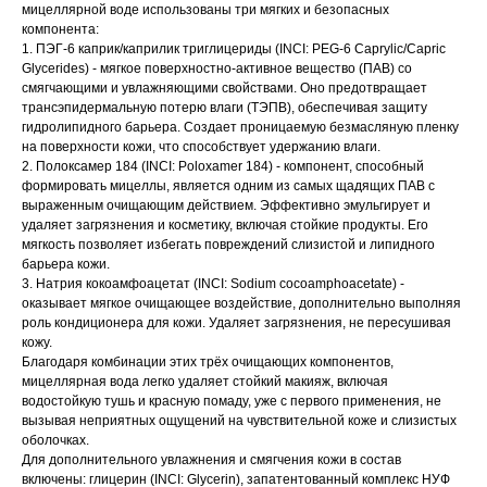
мицеллярной воде использованы три мягких и безопасных
компонента:
1. ПЭГ-6 каприк/каприлик триглицериды (INCI: PEG-6 Caprylic/Capric
Glycerides) - мягкое поверхностно-активное вещество (ПАВ) со
смягчающими и увлажняющими свойствами. Оно предотвращает
трансэпидермальную потерю влаги (ТЭПВ), обеспечивая защиту
гидролипидного барьера. Создает проницаемую безмасляную пленку
на поверхности кожи, что способствует удержанию влаги.
2. Полоксамер 184 (INCI: Poloxamer 184) - компонент, способный
формировать мицеллы, является одним из самых щадящих ПАВ с
выраженным очищающим действием. Эффективно эмульгирует и
удаляет загрязнения и косметику, включая стойкие продукты. Его
мягкость позволяет избегать повреждений слизистой и липидного
барьера кожи.
3. Натрия кокоамфоацетат (INCI: Sodium сocoamphoacetate) -
оказывает мягкое очищающее воздействие, дополнительно выполняя
роль кондиционера для кожи. Удаляет загрязнения, не пересушивая
кожу.
Благодаря комбинации этих трёх очищающих компонентов,
мицеллярная вода легко удаляет стойкий макияж, включая
водостойкую тушь и красную помаду, уже с первого применения, не
вызывая неприятных ощущений на чувствительной коже и слизистых
оболочках.
Для дополнительного увлажнения и смягчения кожи в состав
включены: глицерин (INCI: Glycerin), запатентованный комплекс НУФ