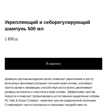
Укрепляющий и себорегулирующий
шампунь 500 мл
1 850
р.
В корзину
Шампунь против выпадения волос помогает укреплению и росту
волосяных фолликул,улучшает питание кожи головы, усиливает
приток крови к луковицам, способствуя росту волос,увеличивает
уровень коллагена и эластина в коже головы. Эффективен против
перхоти и помогает балансировать естественное выделение себума.
AC Hair & Sculp Complex - комплекс против андрогенной алопеции.
Стимулирует синтез коллагена и оказывает воздействие на