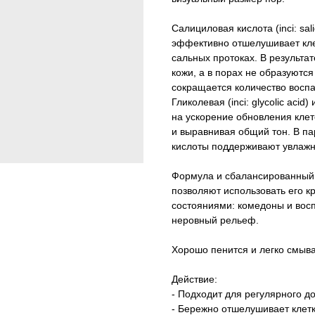
Салициловая кислота (inci: sal
эффективно отшелушивает клет
сальных протоках. В результа
кожи, а в порах не образуются
сокращается количество воспа
Гликолевая (inci: glycolic acid)
на ускорение обновления клет
и выравнивая общий тон. В пар
кислоты поддерживают увлажн
Формула и сбалансированный 
позволяют использовать его кр
состояниями: комедоны и восп
неровный рельеф.
Хорошо пенится и легко смыва
Действие:
- Подходит для регулярного д
- Бережно отшелушивает клетк