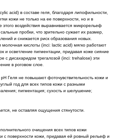
icylic acid) в составе геля, благодаря липофильности,
ки кожи не только на ее поверхности, но и в
те этого воздействия выравнивается микрорельеф
 сальные пробки, что зрительно сужает их размер,
лений и снижается риск образования новых.
 и молочная кислоты (inci: lactic acid) мягко работают
ок и осветление пигментации, придавая коже сияние
е с дисахаридом трегалозой (inci: trehalose) эти
ение в роговом слое.
pH Геля не повышают фоточувствительность кожи и
углый год для всех типов кожи с разными
аления; пигментация; сухость и шелушение;
ется, не оставляя ощущения стянутости.
ополнительного очищения всех типов кожи
и с поверхности кожи, придавая ей ровный рельеф и