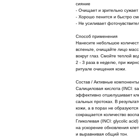
сияние
- Очищает и зрительно сужает
- Хорошо пенится и быстро см
- Не усиливает фоточувствите
Способ применения
Нанесите небольшое количест
вспеньте, очищайте лицо масс
вокруг глаз. Смойте теплой в
2 - 3 раза в неделю, при жирн
ритуале очищения кожи.
Состав / Активные компоненты
Салициловая кислота (INCI: sal
эффективно отшелушивает клет
сальных протоках. В результа
кожи, а в порах не образуются
сокращается количество воспа
Гликолевая (INCI: glycolic acid
на ускорение обновления клет
и выравнивая общий тон.