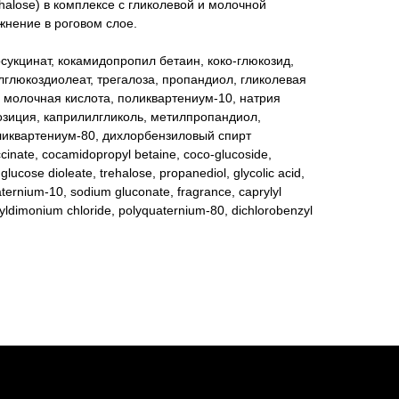
ehalose) в комплексе с гликолевой и молочной
жнение в роговом слое.
сукцинат, кокамидопропил бетаин, коко-глюкозид,
лглюкоздиолеат, трегалоза, пропандиол, гликолевая
, молочная кислота, поликвартениум-10, натрия
зиция, каприлилгликоль, метилпропандиол,
иквартениум-80, дихлорбензиловый спирт
ccinate, cocamidopropyl betaine, coco-glucoside,
lucose dioleate, trehalose, propanediol, glycolic acid,
quaternium-10, sodium gluconate, fragrance, caprylyl
cyldimonium chloride, polyquaternium-80, dichlorobenzyl