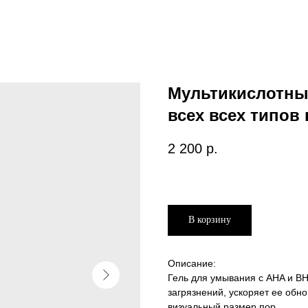
Мультикислотны
всех всех типов 
2 200
р.
В корзину
Описание:
Гель для умывания с AHA и BH
загрязнений, ускоряет ее обн
визуальный размер пор.