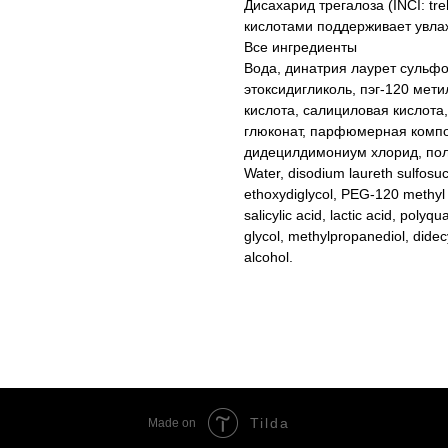
Дисахарид трегалоза (INCI: tr
кислотами поддерживает увла
Все ингредиенты
Вода, динатрия лаурет сульфо
этоксидигликоль, пэг-120 мети
кислота, салициловая кислота
глюконат, парфюмерная компо
дидецилдимониум хлорид, пол
Water, disodium laureth sulfosu
ethoxydiglycol, PEG-120 methyl g
salicylic acid, lactic acid, poly
glycol, methylpropanediol, dide
alcohol.
Tilda
Made on