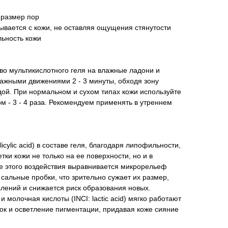
 размер пор
ывается с кожи, не оставляя ощущения стянутости
льность кожи
во мультикислотного геля на влажные ладони и
ажными движениями 2 - 3 минуты, обходя зону
одой. При нормальном и сухом типах кожи используйте
ом - 3 - 4 раза. Рекомендуем применять в утреннем
icylic acid) в составе геля, благодаря липофильности,
ки кожи не только на ее поверхности, но и в
те этого воздействия выравнивается микрорельеф
 сальные пробки, что зрительно сужает их размер,
лений и снижается риск образования новых.
) и молочная кислоты (INCI: lactic acid) мягко работают
ок и осветление пигментации, придавая коже сияние