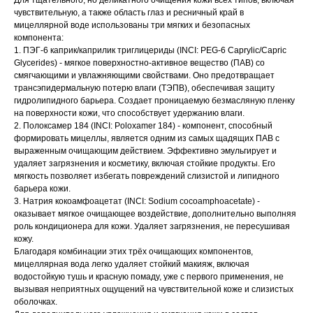
Для тщательного, но деликатного очищения кожи всех типов, включая
чувствительную, а также область глаз и ресничный край в
мицеллярной воде использованы три мягких и безопасных
компонента:
1. ПЭГ-6 каприк/каприлик триглицериды (INCI: PEG-6 Caprylic/Capric
Glycerides) - мягкое поверхностно-активное вещество (ПАВ) со
смягчающими и увлажняющими свойствами. Оно предотвращает
трансэпидермальную потерю влаги (ТЭПВ), обеспечивая защиту
гидролипидного барьера. Создает проницаемую безмасляную пленку
на поверхности кожи, что способствует удержанию влаги.
2. Полоксамер 184 (INCI: Poloxamer 184) - компонент, способный
формировать мицеллы, является одним из самых щадящих ПАВ с
выраженным очищающим действием. Эффективно эмульгирует и
удаляет загрязнения и косметику, включая стойкие продукты. Его
мягкость позволяет избегать повреждений слизистой и липидного
барьера кожи.
3. Натрия кокоамфоацетат (INCI: Sodium сocoamphoacetate) -
оказывает мягкое очищающее воздействие, дополнительно выполняя
роль кондиционера для кожи. Удаляет загрязнения, не пересушивая
кожу.
Благодаря комбинации этих трёх очищающих компонентов,
мицеллярная вода легко удаляет стойкий макияж, включая
водостойкую тушь и красную помаду, уже с первого применения, не
вызывая неприятных ощущений на чувствительной коже и слизистых
оболочках.