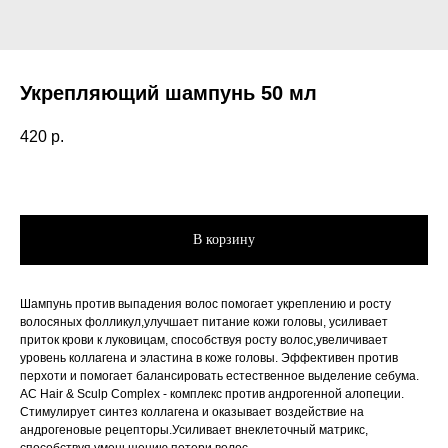
Укрепляющий шампунь 50 мл
420
р.
В корзину
Шампунь против выпадения волос помогает укреплению и росту
волосяных фолликул,улучшает питание кожи головы, усиливает
приток крови к луковицам, способствуя росту волос,увеличивает
уровень коллагена и эластина в коже головы. Эффективен против
перхоти и помогает балансировать естественное выделение себума.
AC Hair & Sculp Complex - комплекс против андрогенной алопеции.
Стимулирует синтез коллагена и оказывает воздействие на
андрогеновые рецепторы.Усиливает внеклеточный матрикс,