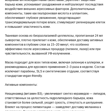
мощными антиоксидантными свойствами, укрепляет защитный
барьер кожи, успокаивает раздражения и нейтрализует последствия
воздействия внешних агрессивных факторов. Дополнительные
компоненты, такие как гиалуроновая кислота и аллантоин,
обеспечивают глубокое увлажнение, предотвращают
трансэпидермальную потерю влаги, стимулируют регенерацию клеток
и повышают эластичность кожи.
Тканевая основа из биоразлагаемой целлюлозы, пропитанная 24 мл
сыворотки, плотно прилегает к коже, обеспечивая доставку активных
компонентов в глубокие слои за 15–20 минут, что особенно
эффективно после агрессивных процедур (пилинги, лазер) или при
чувствительности, вызванной УФ-излучением .
Маска подходит для всех типов кожи, включая склонную к аллергии, и
рекомендована для курсового применения 2–3 раза в неделю. Состав
исключает парабены, SLS и синтетические отдушки, соответствуя
стандартам vegan-friendly.
Активные компоненты:
Ниацинамид (витамин В3),- увеличивает синтез керамидов — липидов,
ответственных за целостность гидролипидного барьера, кожа
становится более сильной, уходят сухость, стянутость и шелушение.
Влияет на процесс пигментации — замедляет доставку меланина к