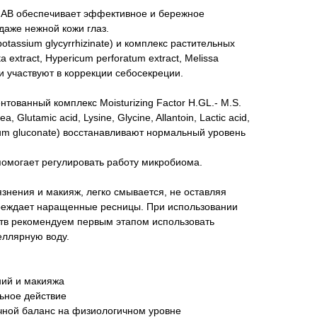
ПАВ обеспечивает эффективное и бережное
даже нежной кожи глаз.
otassium glycyrrhizinate) и комплекс растительных
ita extract, Hypericum perforatum extract, Melissa
ют и участвуют в коррекции себосекреции.
ентованный комплекс Moisturizing Factor H.GL.- M.S.
, Glutamic acid, Lysine, Glycine, Allantoin, Lactic acid,
cium gluconate) восстанавливают нормальный уровень
омогает регулировать работу микробиома.
язнения и макияж, легко смывается, не оставляя
реждает наращенные ресницы. При использовании
ств рекомендуем первым этапом использовать
ллярную воду.
ний и макияжа
ьное действие
ной баланс на физиологичном уровне