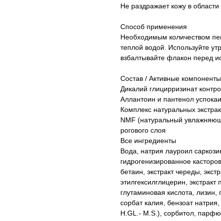
Не раздражает кожу в области
Способ применения
Необходимым количеством пены
теплой водой. Используйте ут
взбалтывайте флакон перед и
Состав / Активные компоненты
Дикалий глицирризинат контро
Аллантоин и пантенол успока
Комплекс натуральных экстра
NMF (натуральный увлажняющ
рогового слоя
Все ингредиенты
Вода, натрия лауроил саркози
гидрогенизированное касторово
бетаин, экстракт череды, экст
этилгексилглицерин, экстракт
глутаминовая кислота, лизин, 
сорбат калия, бензоат натрия,
H.GL.- M.S.), сорбитол, парф