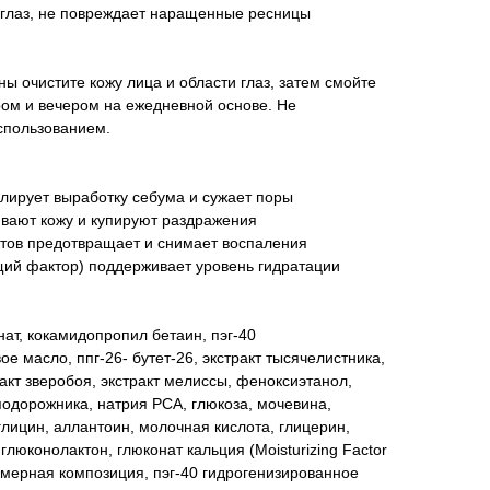
 глаз, не повреждает наращенные ресницы
 очистите кожу лица и области глаз, затем смойте
ром и вечером на ежедневной основе. Не
спользованием.
лирует выработку себума и сужает поры
ивают кожу и купируют раздражения
ктов предотвращает и снимает воспаления
ий фактор) поддерживает уровень гидратации
нат, кокамидопропил бетаин, пэг-40
е масло, ппг-26- бутет-26, экстракт тысячелистника,
ракт зверобоя, экстракт мелиссы, феноксиэтанол,
 подорожника, натрия РСА, глюкоза, мочевина,
глицин, аллантоин, молочная кислота, глицерин,
 глюконолактон, глюконат кальция (Moisturizing Factor
юмерная композиция, пэг-40 гидрогенизированное