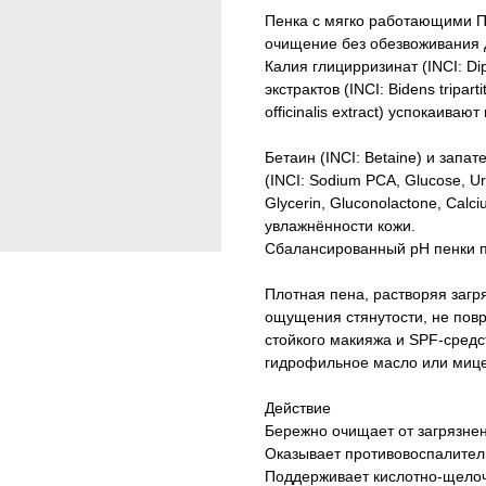
Пенка с мягко работающими 
очищение без обезвоживания 
Калия глицирризинат (INCI: Dip
экстрактов (INCI: Bidens tripart
officinalis extract) успокаива
Бетаин (INCI: Betaine) и запат
(INCI: Sodium PCA, Glucose, Urea
Glycerin, Gluconolactone, Cal
увлажнённости кожи.
Сбалансированный pH пенки п
Плотная пена, растворяя загр
ощущения стянутости, не пов
стойкого макияжа и SPF-сред
гидрофильное масло или мице
Действие
Бережно очищает от загрязне
Оказывает противовоспалител
Поддерживает кислотно-щелоч