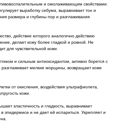
отивовоспалительным и омолаживающим свойствами:
егулирует выработку себума, выравнивает тон и
ения размера и глубины пор и разглаживания
ство, действие которого аналогично действию
ение, делает кожу более гладкой и ровной. Не
ит для чувствительной кожи.
птиком и сильным антиоксидантом, активно борется с
 разглаживает мелкие морщины, возвращает коже
етки от окисления, воздействия ультрафиолета,
упругость кожи.
шает эластичность и гладкость, выравнивает
 в эпидермисе и не дает ей испариться. Укрепляет и
ена.