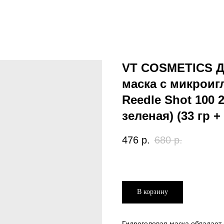
VT COSMETICS Д
маска с микроиг
Reedle Shot 100 
зеленая) (33 гр + 
476
р.
680
р.
В корзину
Гидрогелевая маска обладает