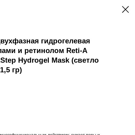
вухфазная гидрогелевая
лами и ретинолом Reti-A
2Step Hydrogel Mask (светло
1,5 гр)
 многофункциональным действием: сужает поры и