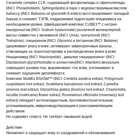
Ceramide complex CLR, содержащий фосфолипиды и сфинголипиды
(INCI: Phospholipids, Sphingolipids) в паре с водорастворимым маслом
бабассу (INCI: Babassu oil glycereth-8 esters) восстанавливают липидый
барьер и снижают ТЭПВ, поддерживая гидратацию эпидермиса на
необходимом уровне. Швейцарский комплекс CUBE3™ с натрия
гиалуронатом (INCI: Sodium hyaluronate) различной молекулярной
массы совместно с мочевиной (INCI: Urea), трегалозой (INCI:
Trehalose), глицерином (INCI: Glycerin) и бетаином (INCI: Betaine)
удерживают влагу в коже, активируют аквапориновые каналы,
отвечающие за транспортировку и распределение влаги в коже.
Ниацинамид (INCI: Niacinamide) , дикалия глицирризинат (INCI:
Dipotassium glycyrrhizinate) и аллантоин(INCI: Allantoin) визуально
сокращают размер пор, выравнивают тон кожи, успокаивают и
снижают ощущение дискомфорта.
Комплекс MultiEx BSASM™ (INCI: Centella asiatica extract, Polygonum
cuspidatum root extract, Scutellaria baicalensis root extract, Camellia
sinensis leaf extract, Glycyrrhiza glabra (licorice) root extract, Chamomilla
recutita (matricaria) flower extract, Rosmarinus officinalis (rosemary) leaf
extract) обладает антиоксидантным, противовоспалительным,
успокаивающим, иммуномодулирующим и ранозаживляющим
действием.
Не содержит спирта. Не требует смывания водой.
Действие
Увлажняет и защищает кожу от раздражений и обезвоживания