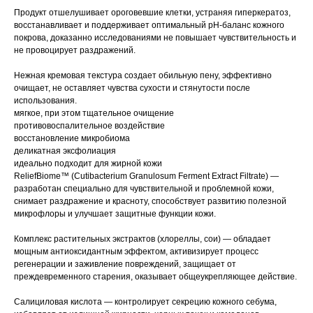
Продукт отшелушивает ороговевшие клетки, устраняя гиперкератоз,
восстанавливает и поддерживает оптимальный рН-баланс кожного
покрова, доказанно исследованиями не повышает чувствительность и
не провоцирует раздражений.
Нежная кремовая текстура создает обильную пену, эффективно
очищает, не оставляет чувства сухости и стянутости после
использования.
мягкое, при этом тщательное очищение
противовоспалительное воздействие
восстановление микробиома
деликатная эксфолиация
идеально подходит для жирной кожи
ReliefBiome™ (Cutibacterium Granulosum Ferment Extract Filtrate) —
разработан специально для чувствительной и проблемной кожи,
снимает раздражение и красноту, способствует развитию полезной
микрофлоры и улучшает защитные функции кожи.
Комплекс растительных экстрактов (хлореллы, сои) — обладает
мощным антиоксидантным эффектом, активизирует процесс
регенерации и заживление повреждений, защищает от
преждевременного старения, оказывает общеукрепляющее действие.
Салициловая кислота — контролирует секрецию кожного себума,