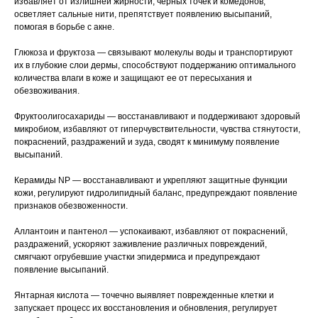
избавляет от излишней жирности, черных точек и комедонов,
осветляет сальные нити, препятствует появлению высыпаний,
помогая в борьбе с акне.
Глюкоза и фруктоза — связывают молекулы воды и транспортируют
их в глубокие слои дермы, способствуют поддержанию оптимального
количества влаги в коже и защищают ее от пересыхания и
обезвоживания.
Фруктоолигосахариды — восстанавливают и поддерживают здоровый
микробиом, избавляют от гиперчувствительности, чувства стянутости,
покраснений, раздражений и зуда, сводят к минимуму появление
высыпаний.
Керамиды NP — восстанавливают и укрепляют защитные функции
кожи, регулируют гидролипидный баланс, предупреждают появление
признаков обезвоженности.
Аллантоин и пантенол — успокаивают, избавляют от покраснений,
раздражений, ускоряют заживление различных повреждений,
смягчают огрубевшие участки эпидермиса и предупреждают
появление высыпаний.
Янтарная кислота — точечно выявляет поврежденные клетки и
запускает процесс их восстановления и обновления, регулирует