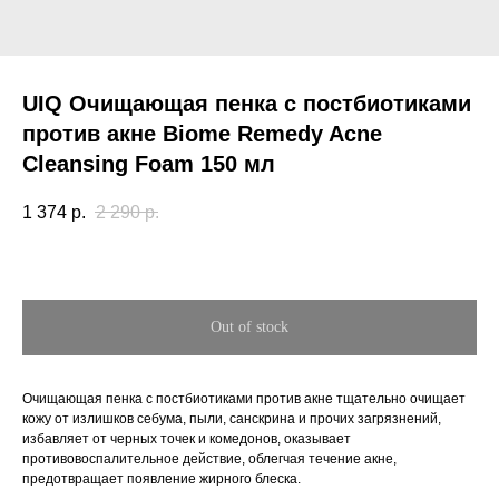
UIQ Очищающая пенка с постбиотиками
против акне Biome Remedy Acne
Cleansing Foam 150 мл
1 374
р.
2 290
р.
Out of stock
Очищающая пенка с постбиотиками против акне тщательно очищает
кожу от излишков себума, пыли, санскрина и прочих загрязнений,
избавляет от черных точек и комедонов, оказывает
противовоспалительное действие, облегчая течение акне,
предотвращает появление жирного блеска.