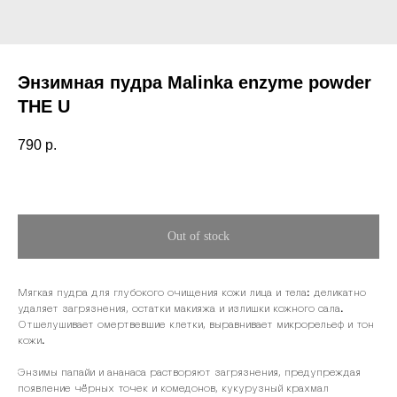
Энзимная пудра Malinka enzyme powder
THE U
790
р.
Out of stock
Мягкая пудра для глубокого очищения кожи лица и тела: деликатно
удаляет загрязнения, остатки макияжа и излишки кожного сала.
Отшелушивает омертвевшие клетки, выравнивает микрорельеф и тон
кожи.
Энзимы папайи и ананаса растворяют загрязнения, предупреждая
появление чёрных точек и комедонов, кукурузный крахмал