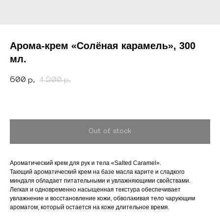
Арома-крем «Солёная карамель», 300
мл.
600
1 200
р.
р.
Out of stock
Ароматический крем для рук и тела «Salted Caramel».
Тающий ароматический крем на базе масла карите и сладкого
миндаля обладает питательными и увлажняющими свойствами.
Легкая и одновременно насыщенная текстура обеспечивает
увлажнение и восстановление кожи, обволакивая тело чарующим
ароматом, который остается на коже длительное время.