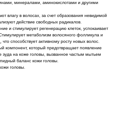
инами, минералами, аминокислотами и другими
т влагу в волосах, за счет образования невидимой
ализуют действие свободных радикалов.
ние и стимулирует регенерацию клеток, успокаивает
 Стимулирует метаболизм волосяного фолликула и
 что способствует активному росту новых волос.
ый компонент, который предотвращает появление
 зуда на коже головы, вызванное частым мытьем
ипидный баланс кожи головы.
кожи головы.